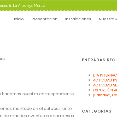
ales 8, La Arboleja, Murcia
Inicio
Presentación
Instalaciones
Nuestra 
ENTRADAS RECI
DÍA INTERNAC
ACTIVIDAD P
ACTIVIDAD SE
EXCURSIÓN A
ses hacemos nuestra correspondiente
¡Carnaval, Ca
 hemos montado en el autobús junto
CATEGORÍAS
o de grandes aventuras y sorpresas.