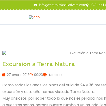
Ir
info@centroinfantillarivera.com
C/ Los Le
al
contenido
Excursión a Terra Natura
27 enero 2018
09:23
Noticias
Como todos los años los niños del aula de 24 y 36 me
excursión y este año hemos visitado Terra Natura.
Muy ansiosos por saber todo lo que nos esperaba, nos
a nuestras seños, hemos puesto rumbo a un mundo llen