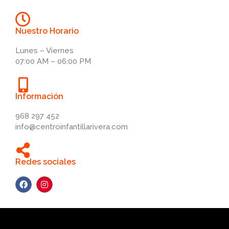
Nuestro Horario
Lunes – Viernes
07:00 AM – 06:00 PM
Información
968 297 452
info@centroinfantillarivera.com
Redes sociales
F
I
a
n
c
s
e
t
b
a
o
g
o
r